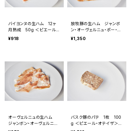
バイヨンヌの生ハム 12ヶ
放牧豚の生ハム ジャンボ
月熟成 50g ＜ピエール・
ン・オーヴェルニュ・ポー・フ
オテイザ＞(フランス・バス
ェルミエ 16ヶ月熟成 50
¥918
¥1,350
ク)
g ＜メゾン・ラボリー＞（フ
ランス オーヴェルニュ）
オーヴェルニュの生ハム
バスク豚のパテ 1枚 100
ジャンボン・オーヴェルニュI.
g ＜ピエール・オテイザ＞
G.P. 12ヶ月熟成 50g ＜
(フランス・バスク)