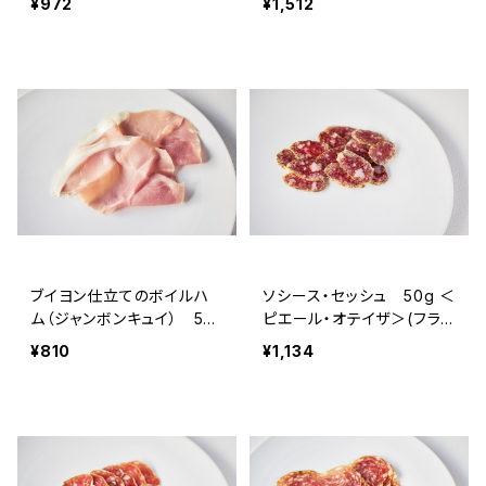
¥972
¥1,512
メゾン・ラボリー＞（フラン
ス・オーヴェルニュ）
ブイヨン仕立てのボイルハ
ソシース・セッシュ 50g ＜
ム（ジャンボンキュイ） 50
ピエール・オテイザ＞(フラン
g ＜ピエール・オテイザ＞
ス・バスク)
¥810
¥1,134
(フランス・バスク)