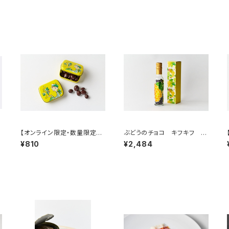
【オンライン限定・数量限定】
ぶどうのチョコ キフキフ Ki
ぶどうのチョコ キフキフ ミ
f-Kif スリムボトル 95g
¥810
¥2,484
ニ缶（ジュランソン）