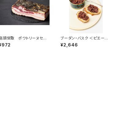
店頭受取 ポワトリーヌセッ
ブーダン・バスク ＜ピエール・
シェ 50g ＜メゾン・ラボリー
オテイザ＞(フランス・バスク)
¥972
¥2,646
＞(フランス・オーヴェルニュ)