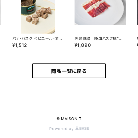
パテ・バスク ＜ピエール・オテ
店頭受取 純血バスク豚”キ
イザ＞(フランス・バスク)
ントア” 生ハム 50g 手切
¥1,512
¥1,890
りスライス ＜ピエール・オテイ
ザ＞(フランス・バスク)
商品一覧に戻る
© MAISON T
Powered by