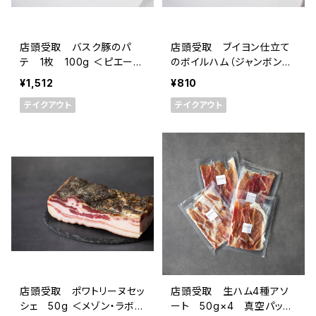
店頭受取 バスク豚のパ
店頭受取 ブイヨン仕立て
テ 1枚 100g ＜ピエー
のボイルハム（ジャンボンキ
ル・オテイザ＞(フランス・バ
ュイ） 50g ＜ピエール・オ
¥1,512
¥810
スク)
テイザ＞(フランス・バスク)
テイクアウト
テイクアウト
店頭受取 ポワトリーヌセッ
店頭受取 生ハム4種アソ
シェ 50g ＜メゾン・ラボリ
ート 50g×4 真空パック