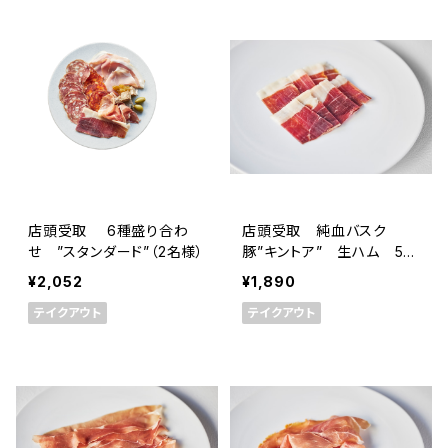
店頭受取 6種盛り合わ
店頭受取 純血バスク
せ ”スタンダード”（2名様）
豚”キントア” 生ハム 50
g 手切りスライス ＜ピエ
¥2,052
¥1,890
ール・オテイザ＞(フランス・
テイクアウト
テイクアウト
バスク)