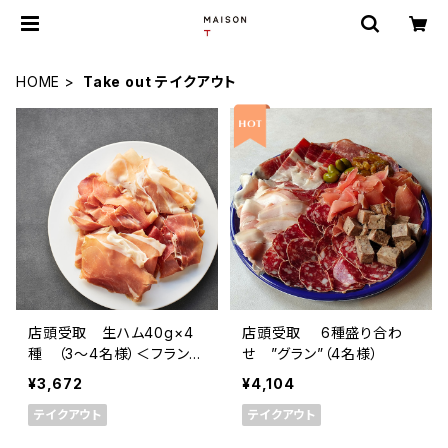
HOME
Take out テイクアウト
店頭受取 生ハム40g×4
店頭受取 6種盛り合わ
種 （3～4名様）＜フラン
せ ”グラン”（4名様）
ス・バスク、オーヴェルニ＞
¥3,672
¥4,104
テイクアウト
テイクアウト