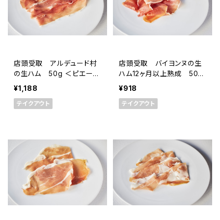
店頭受取 アルデュード村
店頭受取 バイヨンヌの生
の生ハム 50g ＜ピエー
ハム12ヶ月以上熟成 50g
ル・オテイザ＞(フランス・バ
＜ピエール・オテイザ＞(フ
¥1,188
¥918
スク)
ランス・バスク)
テイクアウト
テイクアウト