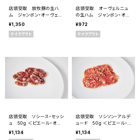
店頭受取 放牧豚の生ハ
店頭受取 オーヴェルニュ
ム ジャンボン・オーヴェル
の生ハム ジャンボン・オー
ニュ・ポー・フェルミエ 16ヶ
ヴェルニュ 12ヶ月熟成 5
¥1,350
¥972
月熟成 50g ＜メゾン・ラ
0g スライス ＜メゾン・ラ
テイクアウト
テイクアウト
ボリー＞(フランス・オーヴェ
ボリー＞(フランス・オーヴェ
ルニュ)
ルニュ)
店頭受取 ソシース・セッシ
店頭受取 ソシソン・アルデ
ュ 50g ＜ピエール・オテ
ュード 50g ＜ピエール・
イザ＞(フランス・バスク)
オテイザ＞(フランス・バス
¥1,134
¥1,134
ク)