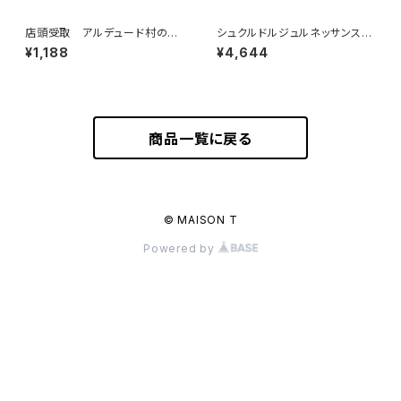
店頭受取 アルデュード村の生
シュクルドルジュルネッサンス
ハム 50g ＜ピエール・オテイ
160g（フランス・モレ）
¥1,188
¥4,644
ザ＞(フランス・バスク)
商品一覧に戻る
© MAISON T
Powered by