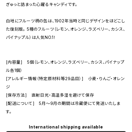
ぎゅっと詰まった心躍るキャンディです。
白地にフルーツ柄の缶は、1902年当時と同じデザインをほどこし
た復刻版。 5種のフルーツ（レモン､オレンジ､ラズベリー､カシス､
パイナップル）は人気NO.1！
[内容量] 5個（レモン、オレンジ、ラズベリー、カシス、パイナップ
ル各1個）
[アレルギー情報（特定原材料等29品目）] 小麦・りんご・オレン
ジ
[保存方法] 直射日光・高温多湿を避けて保存
[配送について] 5月～9月の期間は冷蔵便にて発送いたしま
す。
International shipping available