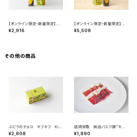
【オンライン限定・数量限定】ぶ
【オンライン限定・数量限定】ぶ
どうのチョコ キフキフ Kif-Ki
どうのチョコ キフキフ Kif-Ki
¥2,916
¥5,508
f ヴィンテージ 95g
f ヴィンテージ 240g
その他の商品
ぶどうのチョコ キフキフ Kif-
店頭受取 純血バスク豚”キント
Kif 135g
ア” 生ハム 50g 手切りスラ
¥2,808
¥1,890
イス ＜ピエール・オテイザ＞(フ