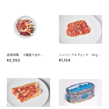
ランス・バスク)
店頭受取 6種盛り合わ
ソシソン・アルデュード 50g ＜
せ ”スタンダード”（2名様）
ピエール・オテイザ＞(フランス・
¥2,052
¥1,134
バスク)