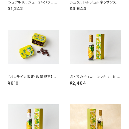
シュクルドルジュ 24g（フラン
シュクルドルジュルネッサンス
ス・モレ）
160g（フランス・モレ）
¥1,242
¥4,644
【オンライン限定・数量限定】ぶ
ぶどうのチョコ キフキフ Kif-
どうのチョコ キフキフ ミニ缶
Kif スリムボトル 95g
¥810
¥2,484
（ジュランソン）