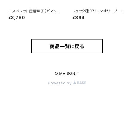
エスペレット産唐辛子（ピマンデ
リュック種グリーンオリーブ 10
スペレットA.O.P.）パウダー 5
0g （フランス・ランドック）
¥3,780
¥864
0g
商品一覧に戻る
© MAISON T
Powered by