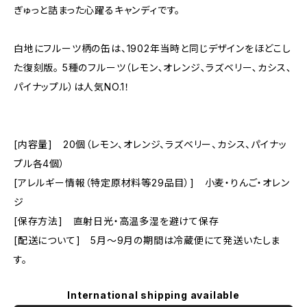
ぎゅっと詰まった心躍るキャンディです。
白地にフルーツ柄の缶は、1902年当時と同じデザインをほどこし
た復刻版。 5種のフルーツ（レモン､オレンジ､ラズベリー､カシス､
パイナップル）は人気NO.1！
[内容量] 20個（レモン、オレンジ、ラズベリー、カシス、パイナッ
プル各4個）
[アレルギー情報（特定原材料等29品目）] 小麦・りんご・オレン
ジ
[保存方法] 直射日光・高温多湿を避けて保存
[配送について] 5月～9月の期間は冷蔵便にて発送いたしま
す。
International shipping available