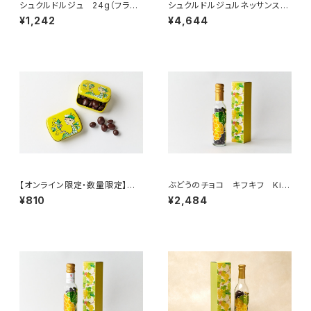
シュクルドルジュ 24g（フラン
シュクルドルジュルネッサンス
ス・モレ）
160g（フランス・モレ）
¥1,242
¥4,644
【オンライン限定・数量限定】ぶ
ぶどうのチョコ キフキフ Kif-
どうのチョコ キフキフ ミニ缶
Kif スリムボトル 95g
¥810
¥2,484
（ジュランソン）