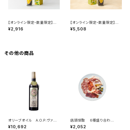
【オンライン限定・数量限定】ぶ
【オンライン限定・数量限定】ぶ
どうのチョコ キフキフ Kif-Ki
どうのチョコ キフキフ Kif-Ki
¥2,916
¥5,508
f ヴィンテージ 95g
f ヴィンテージ 240g
その他の商品
オリーブオイル A.O.P.ヴァレ・
店頭受取 6種盛り合わ
ド・ボー・ド・プロヴァンス 750
せ ”スタンダード”（2名様）
¥10,692
¥2,052
ml