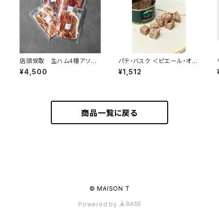
店頭受取 生ハム4種アソー
パテ・バスク ＜ピエール・オテ
ト 50g×4 真空パック＜フ
イザ＞(フランス・バスク)
¥4,500
¥1,512
ランス・バスク、オーヴェルニュ
＞
商品一覧に戻る
© MAISON T
Powered by