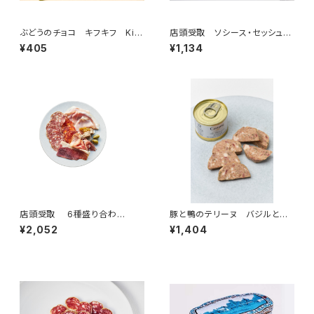
ぶどうのチョコ キフキフ Kif-
店頭受取 ソシース・セッシュ
Kif 15g
50g ＜ピエール・オテイザ＞(フ
¥405
¥1,134
ランス・バスク)
店頭受取 6種盛り合わ
豚と鴨のテリーヌ バジルと燻
せ ”スタンダード”（2名様）
製の香り ＜キャスタン社＞(フラ
¥2,052
¥1,404
ンス)