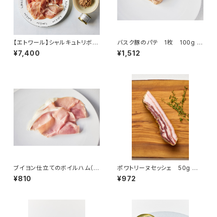
【エトワール】シャルキュトリボッ
バスク豚のパテ 1枚 100g ＜
クス
ピエール・オテイザ＞(フランス・
¥7,400
¥1,512
バスク)
ブイヨン仕立てのボイルハム（ジ
ポワトリーヌセッシェ 50g ＜
ャンボンキュイ） 50g ＜ピエ
メゾン・ラボリー＞(フランス・オ
¥810
¥972
ール・オテイザ＞(フランス・バス
ーヴェルニュ)
ク)