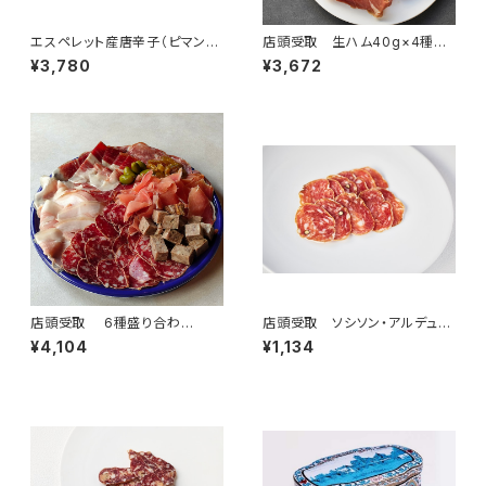
エスペレット産唐辛子（ピマンデ
店頭受取 生ハム40g×4種
スペレットA.O.P.）パウダー 5
（3～4名様）＜フランス・バスク、
¥3,780
¥3,672
0g
オーヴェルニ＞
店頭受取 6種盛り合わ
店頭受取 ソシソン・アルデュー
せ ”グラン”（4名様）
ド 50g ＜ピエール・オテイザ
¥4,104
¥1,134
＞(フランス・バスク)