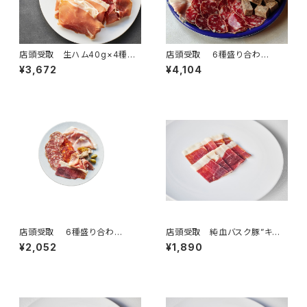
店頭受取 生ハム40g×4種
店頭受取 6種盛り合わ
（3～4名様）＜フランス・バスク、
せ ”グラン”（4名様）
¥3,672
¥4,104
オーヴェルニ＞
店頭受取 6種盛り合わ
店頭受取 純血バスク豚”キント
せ ”スタンダード”（2名様）
ア” 生ハム 50g 手切りスラ
¥2,052
¥1,890
イス ＜ピエール・オテイザ＞(フ
ランス・バスク)