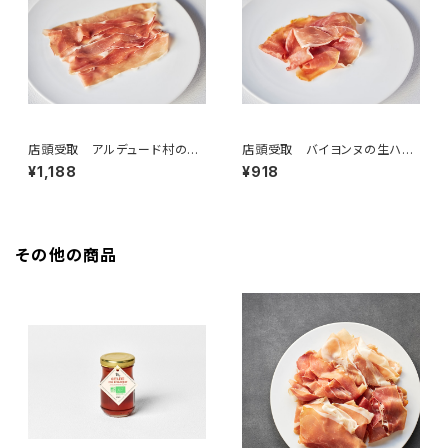
店頭受取 アルデュード村の生
店頭受取 バイヨンヌの生ハム1
ハム 50g ＜ピエール・オテイ
2ヶ月以上熟成 50g ＜ピエー
¥1,188
¥918
ザ＞(フランス・バスク)
ル・オテイザ＞(フランス・バスク)
その他の商品