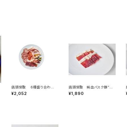
店頭受取 6種盛り合わ
店頭受取 純血バスク豚”キ
せ ”スタンダード”（2名様）
ントア” 生ハム 50g 手切
¥2,052
¥1,890
りスライス ＜ピエール・オテイ
ザ＞(フランス・バスク)