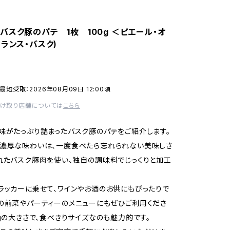
バスク豚のパテ 1枚 100g ＜ピエール・オ
フランス・バスク)
最短受取：2026年08月09日 12:00頃
受け取り店舗については
こちら
味がたっぷり詰まったバスク豚のパテをご紹介します。
濃厚な味わいは、一度食べたら忘れられない美味しさ
れたバスク豚肉を使い、独自の調味料でじっくりと加工
ラッカーに乗せて、ワインやお酒のお供にもぴったりで
の前菜やパーティーのメニューにもぜひご利用くださ
0gの大きさで、食べきりサイズなのも魅力的です。