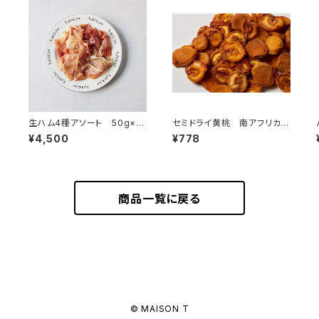
生ハム4種アソート 50g×4
セミドライ黄桃 南アフリカ
＜フランス・バスク、オーヴェル
産 100g
¥4,500
¥778
ニュ＞
商品一覧に戻る
© MAISON T