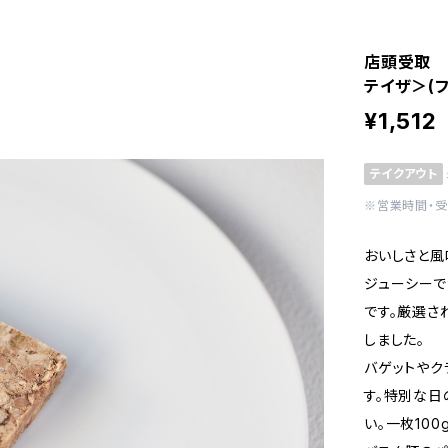
店頭受取 
テイザ＞(
¥1,512
テイクアウト
※営業時間・
おいしさと風
ジューシーで
です。厳選さ
しました。
バゲットやク
す。特別な日
い。一枚10