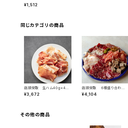
1枚 100g ＜ピエール・オテ
¥1,512
イザ＞(フランス・バスク)
同じカテゴリの商品
店頭受取 生ハム40g×4
店頭受取 6種盛り合わ
種 （3～4名様）＜フランス・
せ ”グラン”（4名様）
¥3,672
¥4,104
バスク、オーヴェルニ＞
その他の商品