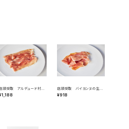
店頭受取 アルデュード村の
店頭受取 バイヨンヌの生ハ
生ハム 50g ＜ピエール・オ
ム12ヶ月以上熟成 50g ＜
¥1,188
¥918
テイザ＞(フランス・バスク)
ピエール・オテイザ＞(フラン
ス・バスク)