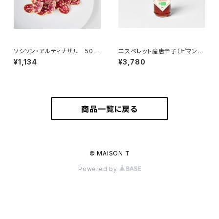
ソシソン・アルティナザル 50g
エスペレット産唐辛子（ピマンデ
＜メゾン・ラボリー＞(フランス・
スペレットA.O.P.）パウダー 5
¥1,134
¥3,780
オーヴェルニュ)
0g
商品一覧に戻る
© MAISON T
Powered by