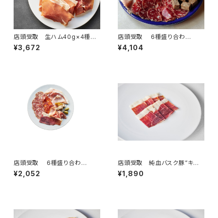
店頭受取 生ハム40g×4種
店頭受取 6種盛り合わ
（3～4名様）＜フランス・バスク、
せ ”グラン”（4名様）
¥3,672
¥4,104
オーヴェルニ＞
店頭受取 6種盛り合わ
店頭受取 純血バスク豚”キント
せ ”スタンダード”（2名様）
ア” 生ハム 50g 手切りスラ
¥2,052
¥1,890
イス ＜ピエール・オテイザ＞(フ
ランス・バスク)