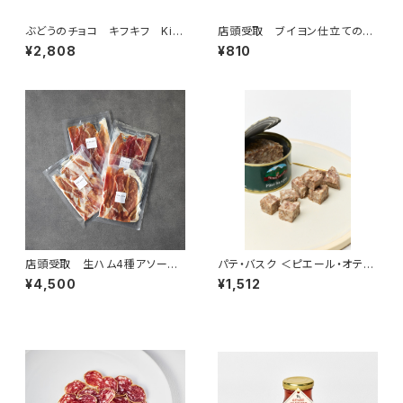
ぶどうのチョコ キフキフ Kif-
店頭受取 ブイヨン仕立てのボ
Kif 135g
イルハム（ジャンボンキュイ） 5
¥2,808
¥810
0g ＜ピエール・オテイザ＞(フラ
ンス・バスク)
店頭受取 生ハム4種アソー
パテ・バスク ＜ピエール・オテイ
ト 50g×4 真空パック＜フラ
ザ＞(フランス・バスク)
¥4,500
¥1,512
ンス・バスク、オーヴェルニュ＞