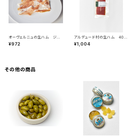
オーヴェルニュの生ハム ジャ
アルデュード村の生ハム 40g
ンボン・オーヴェルニュI.G.P. 1
＜ピエール・オテイザ＞(フラン
¥972
¥1,004
2ヶ月熟成 50g ＜メゾン・ラボ
ス・バスク)
リー＞（フランス・オーヴェルニ
ュ）
その他の商品