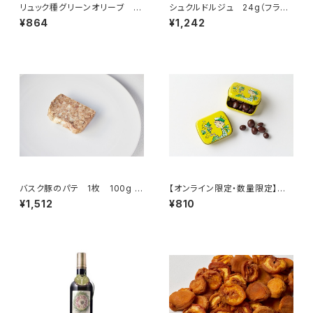
リュック種グリーンオリーブ 10
シュクルドルジュ 24g（フラン
0g （フランス・ランドック）
ス・モレ）
¥864
¥1,242
バスク豚のパテ 1枚 100g ＜
【オンライン限定・数量限定】ぶ
ピエール・オテイザ＞(フランス・
どうのチョコ キフキフ ミニ缶
¥1,512
¥810
バスク)
（ジュランソン）