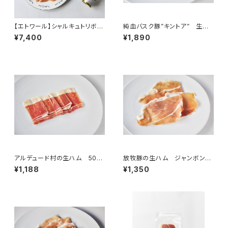
【エトワール】シャルキュトリボッ
純血バスク豚”キントア” 生ハ
クス
ム 50g ＜ピエール・オテイザ
¥7,400
¥1,890
＞(フランス・バスク)
アルデュード村の生ハム 50g
放牧豚の生ハム ジャンボン・
＜ピエール・オテイザ＞(フラン
オーヴェルニュ・ポー・フェルミ
¥1,188
¥1,350
ス・バスク)
エ 16ヶ月熟成 50g ＜メゾ
ン・ラボリー＞（フランス オー
ヴェルニュ）