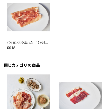
バイヨンヌの生ハム 12ヶ月熟
成 50g ＜ピエール・オテイザ
¥918
＞(フランス・バスク)
同じカテゴリの商品