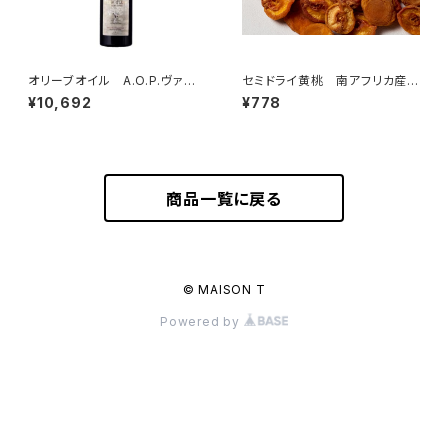
オリーブオイル A.O.P.ヴァレ・
セミドライ黄桃 南アフリカ産
ド・ボー・ド・プロヴァンス 750
100g
¥10,692
¥778
ml
商品一覧に戻る
© MAISON T
Powered by