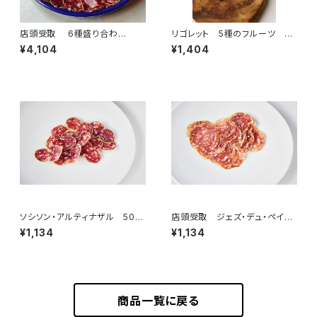
店頭受取 6種盛り合わ
リゴレット 5種のフルーツ 5
せ ”グラン”（4名様）
個入（フランス・ナント）
¥4,104
¥1,404
ソシソン・アルティナザル 50g
店頭受取 ジェズ・デュ・ペイ・
＜メゾン・ラボリー＞(フランス・
バスク 50g ＜ピエール・オテ
¥1,134
¥1,134
オーヴェルニュ)
イザ＞(フランス・バスク)
商品一覧に戻る