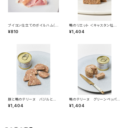
ブイヨン仕立てのボイルハム（ジ
鴨のリエット ＜キャスタン社＞
ャンボンキュイ） 50g ＜ピエ
(フランス)
¥810
¥1,404
ール・オテイザ＞(フランス・バス
ク)
豚と鴨のテリーヌ バジルと燻
鴨のテリーヌ グリーンペッパ
製の香り ＜キャスタン社＞(フラ
ー ＜キャスタン社＞(フランス)
¥1,404
¥1,404
ンス)