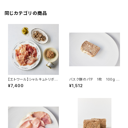
同じカテゴリの商品
【エトワール】シャルキュトリボッ
バスク豚のパテ 1枚 100g ＜
クス
ピエール・オテイザ＞(フランス・
¥7,400
¥1,512
バスク)