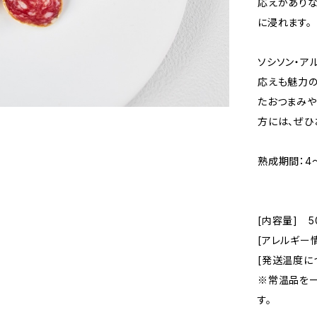
応えがありな
に浸れます。
ソシソン・ア
応えも魅力の
たおつまみや
方には、ぜひ
熟成期間：4
[内容量] 5
[アレルギー
[発送温度に
※常温品を一
す。