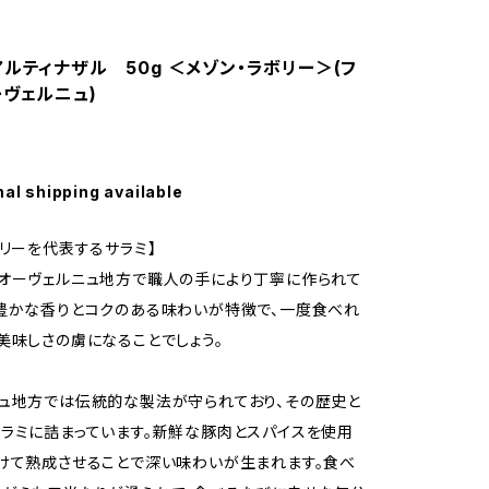
アルティナザル 50g ＜メゾン・ラボリー＞(フ
ーヴェルニュ)
nal shipping available
ボリーを代表するサラミ】
オーヴェルニュ地方で職人の手により丁寧に作られて
豊かな香りとコクのある味わいが特徴で、一度食べれ
美味しさの虜になることでしょう。
ュ地方では伝統的な製法が守られており、その歴史と
ラミに詰まっています。新鮮な豚肉とスパイスを使用
けて熟成させることで深い味わいが生まれます。食べ