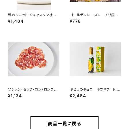
鴨のリエット ＜キャスタン社＞
ゴールデンレーズン チリ産 1
(フランス)
00g
¥1,404
¥778
ソシソン・セック・ロン（ロンブリ
ぶどうのチョコ キフキフ Kif-
デ） 50g ＜メゾン・ラボリー＞
Kif スリムボトル 95g
¥1,134
¥2,484
(フランス・オーヴェルニュ)
商品一覧に戻る