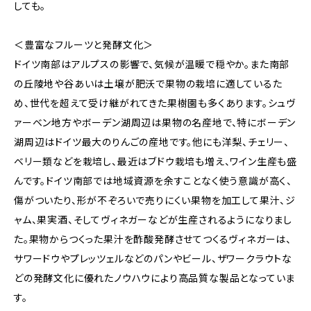
しても。
＜豊富なフルーツと発酵文化＞
ドイツ南部はアルプスの影響で、気候が温暖で穏やか。また南部
の丘陵地や谷あいは土壌が肥沃で果物の栽培に適しているた
め、世代を超えて受け継がれてきた果樹園も多くあります。シュヴ
ァーベン地方やボーデン湖周辺は果物の名産地で、特にボーデン
湖周辺はドイツ最大のりんごの産地です。他にも洋梨、チェリー、
ベリー類などを栽培し、最近はブドウ栽培も増え、ワイン生産も盛
んです。ドイツ南部では地域資源を余すことなく使う意識が高く、
傷がついたり、形が不ぞろいで売りにくい果物を加工して果汁、ジ
ャム、果実酒、そしてヴィネガーなどが生産されるようになりまし
た。果物からつくった果汁を酢酸発酵させてつくるヴィネガーは、
サワードウやプレッツェルなどのパンやビール、ザワークラウトな
どの発酵文化に優れたノウハウにより高品質な製品となっていま
す。