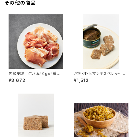
その他の商品
店頭受取 生ハム40g×4種
パテ・オ・ピマンデスペレット ＜
（3～4名様）＜フランス・バスク、
ピエール・オテイザ＞(フランス・
¥3,672
¥1,512
オーヴェルニ＞
バスク)