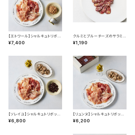
【エトワール】シャルキュトリボッ
クルミとブルーチーズのサラミ
クス
50g ＜メゾン・ラボリー＞(フラ
¥7,400
¥1,190
ンス・オーヴェルニュ)
【ソレイユ】シャルキュトリボック
【リュンヌ】シャルキュトリボック
ス
ス
¥6,800
¥6,200