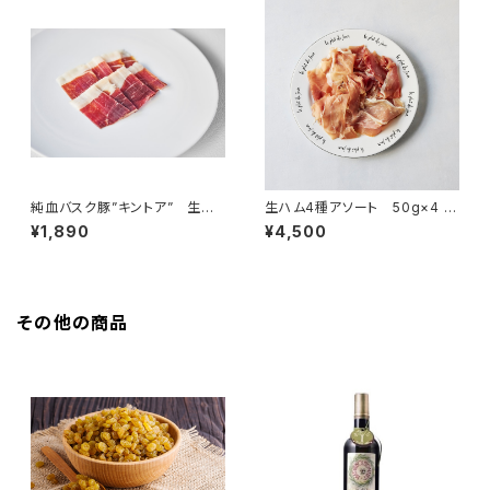
純血バスク豚”キントア” 生ハ
生ハム4種アソート 50g×4 ＜
ム 50g ＜ピエール・オテイザ
フランス・バスク、オーヴェルニュ
¥1,890
¥4,500
＞(フランス・バスク)
＞
その他の商品