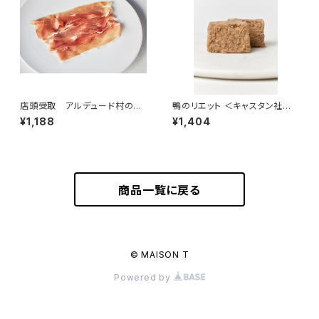
店頭受取 アルデュード村の生
鴨のリエット ＜キャスタン社＞
ハム 50g ＜ピエール・オテイ
(フランス)
¥1,188
¥1,404
ザ＞(フランス・バスク)
商品一覧に戻る
© MAISON T
Powered by