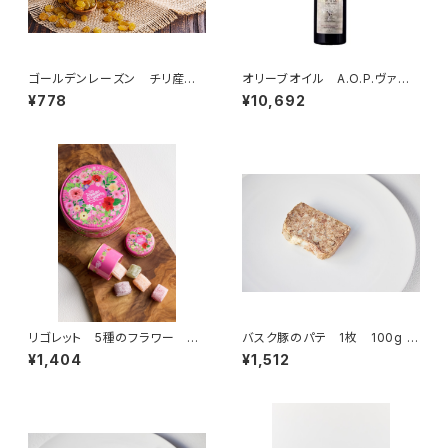
ゴールデンレーズン チリ産 1
オリーブオイル A.O.P.ヴァレ・
00g
ド・ボー・ド・プロヴァンス 750
¥778
¥10,692
ml
リゴレット 5種のフラワー 5
バスク豚のパテ 1枚 100g ＜
個入（フランス・ナント）
ピエール・オテイザ＞(フランス・
¥1,404
¥1,512
バスク)