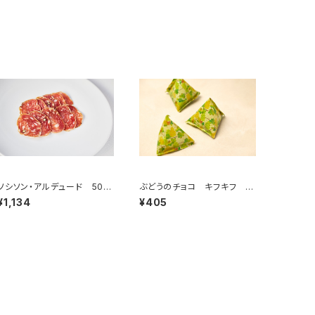
ソシソン・アルデュード 50g
ぶどうのチョコ キフキフ Ki
＜ピエール・オテイザ＞(フラ
f-Kif 15g
¥1,134
¥405
ンス・バスク)