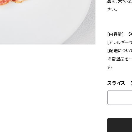
品を、大切な
さい。
[内容量] 5
[アレルギー
[配送につい
※常温品を一
す。
スライス 