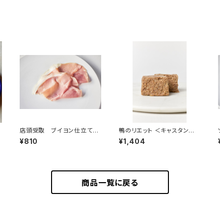
店頭受取 ブイヨン仕立ての
鴨のリエット ＜キャスタン社
ボイルハム（ジャンボンキュ
＞(フランス)
¥810
¥1,404
イ） 50g ＜ピエール・オテイ
ザ＞(フランス・バスク)
商品一覧に戻る