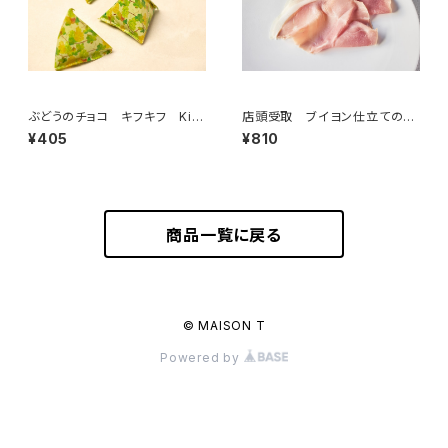
ぶどうのチョコ キフキフ Kif-
店頭受取 ブイヨン仕立てのボ
Kif 15g
イルハム（ジャンボンキュイ） 5
¥405
¥810
0g ＜ピエール・オテイザ＞(フラ
ンス・バスク)
商品一覧に戻る
© MAISON T
Powered by