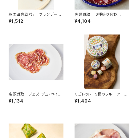
豚の田舎風パテ ブランデー風
店頭受取 6種盛り合わ
味 ＜ピエール・オテイザ＞(フラ
せ ”グラン”（4名様）
¥1,512
¥4,104
ンス・バスク)
店頭受取 ジェズ・デュ・ペイ・
リゴレット 5種のフルーツ 5
バスク 50g ＜ピエール・オテ
個入（フランス・ナント）
¥1,134
¥1,404
イザ＞(フランス・バスク)