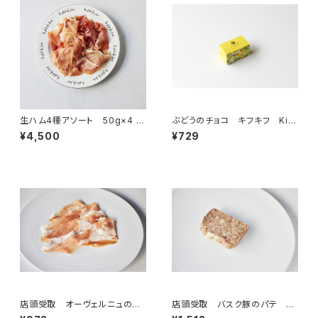
生ハム4種アソート 50g×4 ＜
ぶどうのチョコ キフキフ Kif-
フランス・バスク、オーヴェルニュ
Kif 25g
¥4,500
¥729
＞
店頭受取 オーヴェルニュの生
店頭受取 バスク豚のパテ 1
ハム ジャンボン・オーヴェルニ
枚 100g ＜ピエール・オテイ