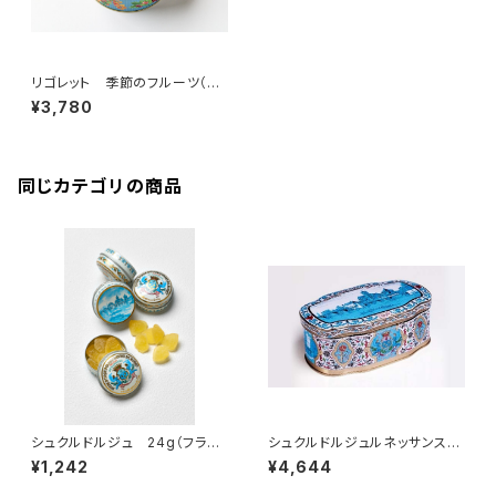
リゴレット 季節のフルーツ（エ
テ） 20個入（フランス・ナント）
¥3,780
同じカテゴリの商品
シュクルドルジュ 24g（フラン
シュクルドルジュルネッサンス
ス・モレ）
160g（フランス・モレ）
¥1,242
¥4,644