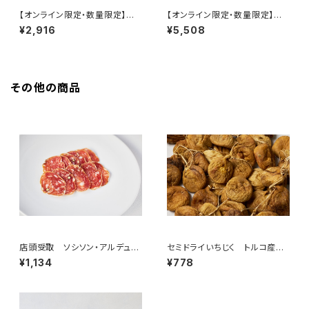
【オンライン限定・数量限定】ぶ
【オンライン限定・数量限定】ぶ
どうのチョコ キフキフ Kif-Ki
どうのチョコ キフキフ Kif-Ki
¥2,916
¥5,508
f ヴィンテージ 95g
f ヴィンテージ 240g
その他の商品
店頭受取 ソシソン・アルデュー
セミドライいちじく トルコ産 1
ド 50g ＜ピエール・オテイザ
00g
¥1,134
¥778
＞(フランス・バスク)