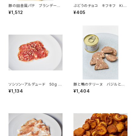
豚の田舎風パテ ブランデー風
ぶどうのチョコ キフキフ Kif-
味 ＜ピエール・オテイザ＞(フラ
Kif 15g
¥1,512
¥405
ンス・バスク)
ソシソン・アルデュード 50g ＜
豚と鴨のテリーヌ バジルと燻
ピエール・オテイザ＞(フランス・
製の香り ＜キャスタン社＞(フラ
¥1,134
¥1,404
バスク)
ンス)