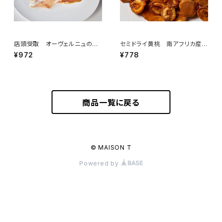
店頭受取 オーヴェルニュの生
セミドライ黄桃 南アフリカ産
ハム ジャンボン・オーヴェルニ
100g
¥972
¥778
ュ 12ヶ月熟成 50g スライ
ス ＜メゾン・ラボリー＞(フラン
ス・オーヴェルニュ)
商品一覧に戻る
© MAISON T
Powered by