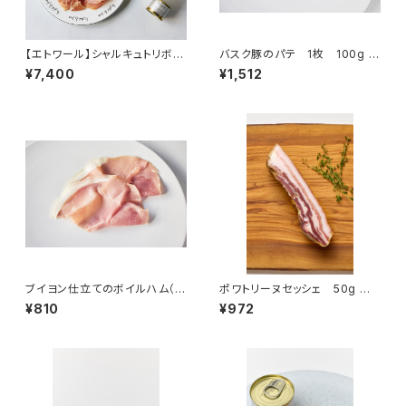
【エトワール】シャルキュトリボッ
バスク豚のパテ 1枚 100g ＜
クス
ピエール・オテイザ＞(フランス・
¥7,400
¥1,512
バスク)
ブイヨン仕立てのボイルハム（ジ
ポワトリーヌセッシェ 50g ＜
ャンボンキュイ） 50g ＜ピエ
メゾン・ラボリー＞(フランス・オ
¥810
¥972
ール・オテイザ＞(フランス・バス
ーヴェルニュ)
ク)