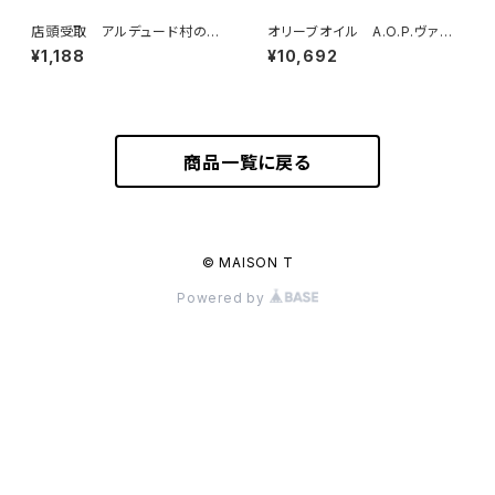
店頭受取 アルデュード村の生
オリーブオイル A.O.P.ヴァレ・
ハム 50g ＜ピエール・オテイ
ド・ボー・ド・プロヴァンス 750
¥1,188
¥10,692
ザ＞(フランス・バスク)
ml
商品一覧に戻る
© MAISON T
Powered by