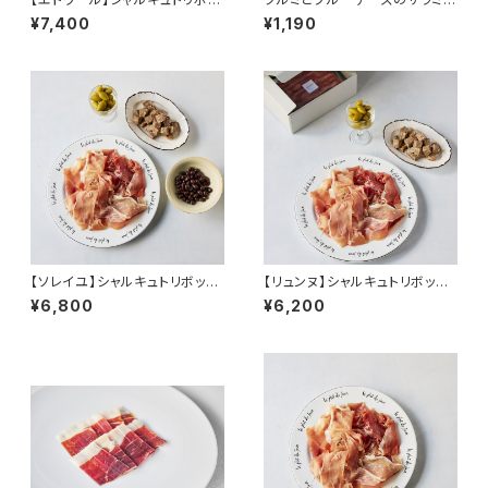
クス
50g ＜メゾン・ラボリー＞(フラ
¥7,400
¥1,190
ンス・オーヴェルニュ)
【ソレイユ】シャルキュトリボック
【リュンヌ】シャルキュトリボック
ス
ス
¥6,800
¥6,200