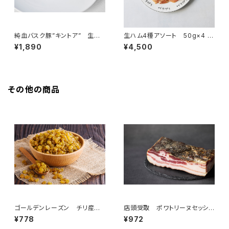
純血バスク豚”キントア” 生ハ
生ハム4種アソート 50g×4 ＜
ム 50g ＜ピエール・オテイザ
フランス・バスク、オーヴェルニュ
¥1,890
¥4,500
＞(フランス・バスク)
＞
その他の商品
ゴールデンレーズン チリ産 1
店頭受取 ポワトリーヌセッシ
00g
ェ 50g ＜メゾン・ラボリー＞
¥778
¥972
(フランス・オーヴェルニュ)