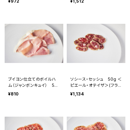
¥972
¥1,512
メゾン・ラボリー＞（フラン
ス・オーヴェルニュ）
ブイヨン仕立てのボイルハ
ソシース・セッシュ 50g ＜
ム（ジャンボンキュイ） 50
ピエール・オテイザ＞(フラン
g ＜ピエール・オテイザ＞
ス・バスク)
¥810
¥1,134
(フランス・バスク)