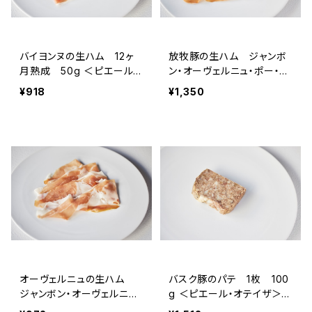
バイヨンヌの生ハム 12ヶ
放牧豚の生ハム ジャンボ
月熟成 50g ＜ピエール・
ン・オーヴェルニュ・ポー・フ
オテイザ＞(フランス・バス
ェルミエ 16ヶ月熟成 50
¥918
¥1,350
ク)
g ＜メゾン・ラボリー＞（フ
ランス オーヴェルニュ）
オーヴェルニュの生ハム
バスク豚のパテ 1枚 100
ジャンボン・オーヴェルニュI.
g ＜ピエール・オテイザ＞
G.P. 12ヶ月熟成 50g ＜
(フランス・バスク)